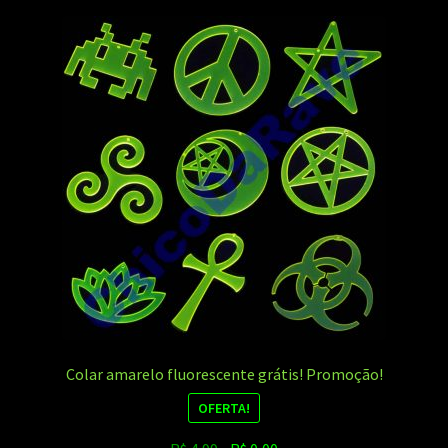
Colar amarelo fluorescente grátis! Promoção!
OFERTA!
O
O