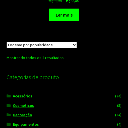
R$
4,99
R$
0,00
preço
preço
original
atual
Ler mais
era:
é:
R$ 4,99.
R$ 0,00.
Classificado
Mostrando todos os 2 resultados
por
popularidade
Categorias de produto
Acessórios
(74)
Cosméticos
(5)
Decoração
(14)
Equipamentos
(4)