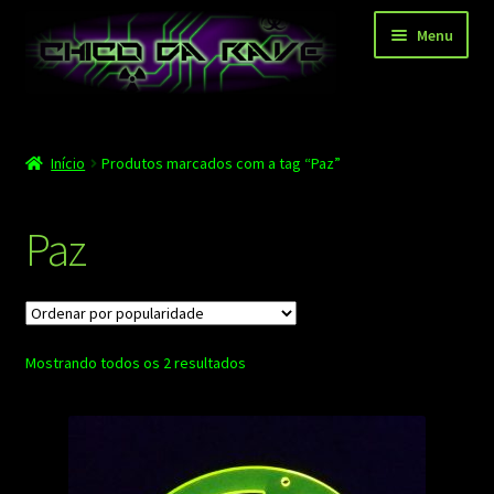
Pular
Pular
Menu
para
para
navegação
o
conteúdo
Página principal
Início
Produtos marcados com a tag “Paz”
Depoimentos
Blog
Paz
Carrinho
Finalizar compra
Classificado
Mostrando todos os 2 resultados
Minha conta
por
popularidade
Contato