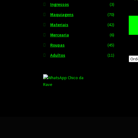
Ingressos
(3)
Maquiagens
(70)
Materiais
(42)
Mercearia
(6)
Roupas
(45)
Adultos
(11)