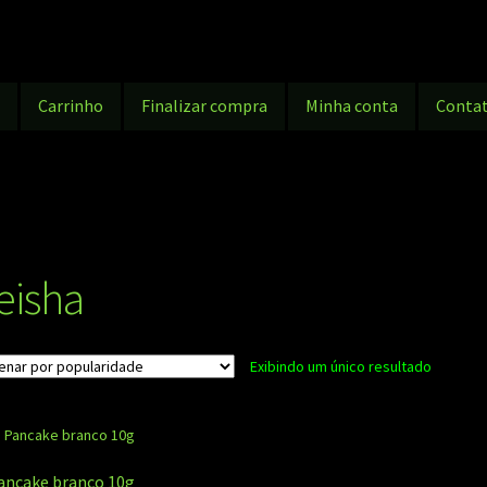
g
Carrinho
Finalizar compra
Minha conta
Conta
eisha
Exibindo um único resultado
ancake branco 10g