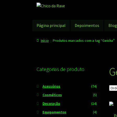
Pular
Pular
para
para
navegação
o
conteúdo
Página principal
Depoimentos
Blo
Início
Produtos marcados com a tag “Geisha”
G
Categorias de produto
Acessórios
(74)
Cosméticos
(5)
Decoração
(14)
Equipamentos
(4)
P