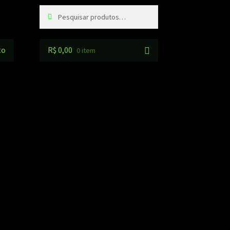
Pesquisar
Pesquisar
por:
to
R$
0,00
0 item