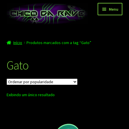
Pular
Pular
Menu
para
para
navegação
o
conteúdo
Página principal
Início
Produtos marcados com a tag “Gato”
Depoimentos
Blog
Gato
Carrinho
Finalizar compra
Exibindo um único resultado
Minha conta
Contato