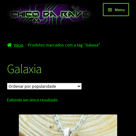
Pular
Pular
Menu
para
para
navegação
o
conteúdo
Página principal
Início
Produtos marcados com a tag “Galaxia”
Depoimentos
Blog
Galaxia
Carrinho
Finalizar compra
Exibindo um único resultado
Minha conta
Contato