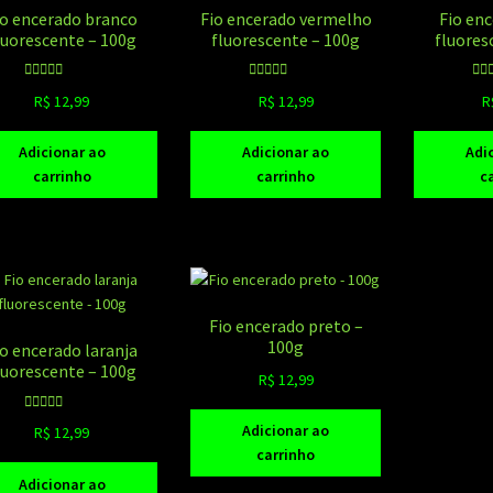
io encerado branco
Fio encerado vermelho
Fio en
luorescente – 100g
fluorescente – 100g
fluores
Avaliação
Avaliação
A
R$
12,99
R$
12,99
R
5.00
de 5
5.00
de 5
5
Adicionar ao
Adicionar ao
Adi
carrinho
carrinho
c
Fio encerado preto –
100g
io encerado laranja
luorescente – 100g
R$
12,99
Avaliação
Adicionar ao
R$
12,99
5.00
de 5
carrinho
Adicionar ao