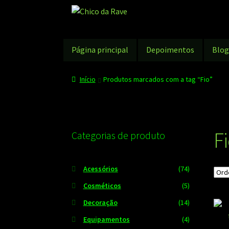
Pular
Pular
para
para
navegação
o
conteúdo
Página principal
Depoimentos
Blo
Início
Produtos marcados com a tag “Fio”
F
Categorias de produto
Acessórios
(74)
Cosméticos
(5)
Decoração
(14)
Equipamentos
(4)