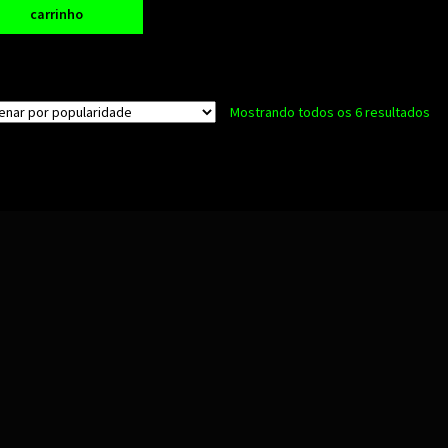
carrinho
Cla
Mostrando todos os 6 resultados
po
po