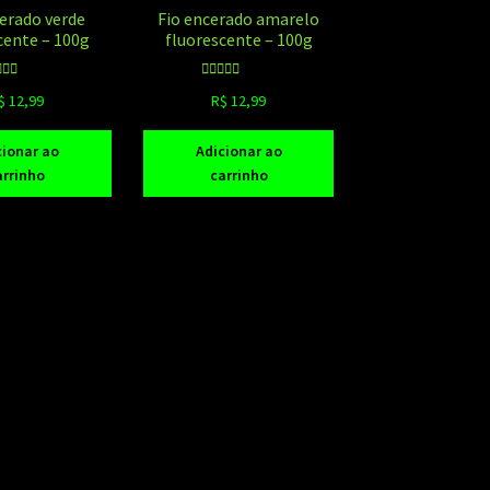
cerado verde
Fio encerado amarelo
cente – 100g
fluorescente – 100g
valiação
Avaliação
$
12,99
R$
12,99
.00
de 5
5.00
de 5
cionar ao
Adicionar ao
arrinho
carrinho