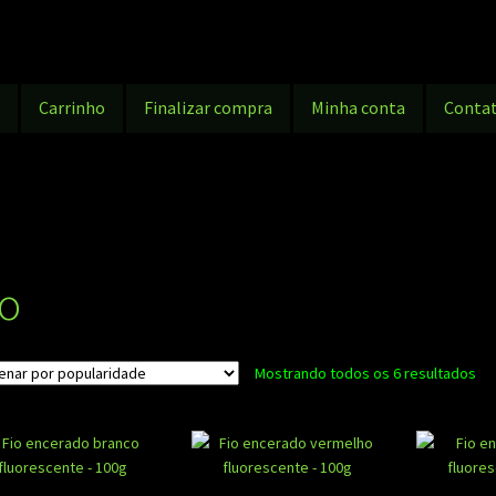
g
Carrinho
Finalizar compra
Minha conta
Conta
io
Cla
Mostrando todos os 6 resultados
po
po