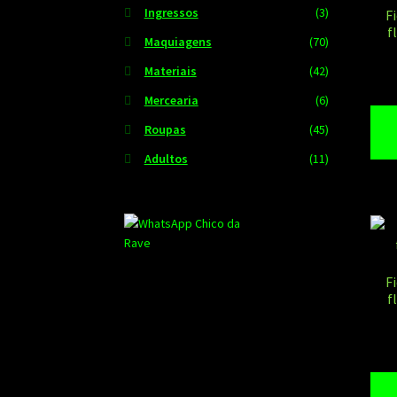
Ingressos
(3)
F
f
Maquiagens
(70)
Materiais
(42)
Mercearia
(6)
Roupas
(45)
Adultos
(11)
F
f