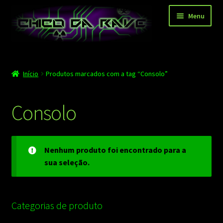
Pular
Pular
Menu
para
para
navegação
o
conteúdo
Página principal
Início
Produtos marcados com a tag “Consolo”
Depoimentos
Blog
Consolo
Carrinho
Finalizar compra
Nenhum produto foi encontrado para a
sua seleção.
Minha conta
Contato
Categorias de produto