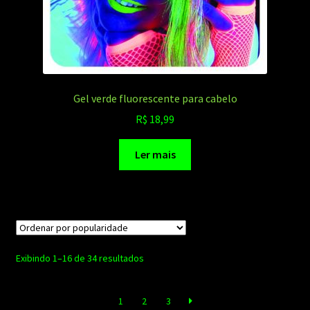
Gel verde fluorescente para cabelo
R$
18,99
Ler mais
Classificado
Exibindo 1–16 de 34 resultados
por
popularidade
1
2
3