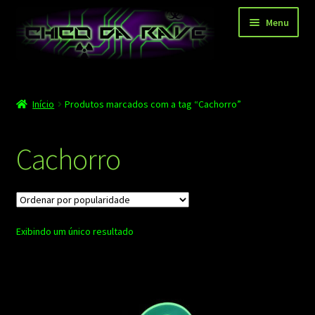
Pular
Pular
Menu
para
para
navegação
o
conteúdo
Página principal
Início
Produtos marcados com a tag “Cachorro”
Depoimentos
Blog
Cachorro
Carrinho
Finalizar compra
Exibindo um único resultado
Minha conta
Contato