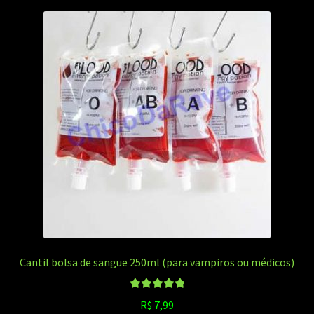
Cantil bolsa de sangue 250ml (para vampiros ou médicos)
Avaliação
R$
7,99
5.00
de 5