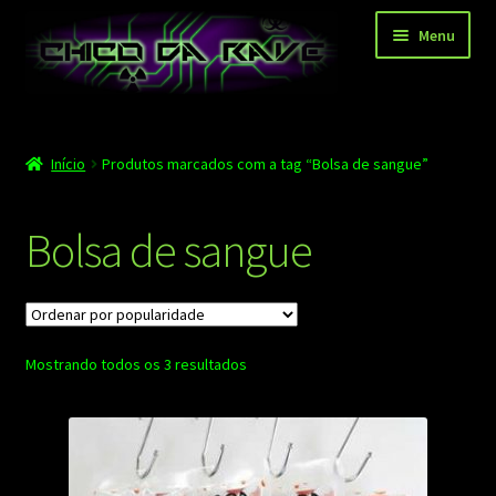
Pular
Pular
Menu
para
para
navegação
o
conteúdo
Página principal
Início
Produtos marcados com a tag “Bolsa de sangue”
Depoimentos
Blog
Bolsa de sangue
Carrinho
Finalizar compra
Classificado
Mostrando todos os 3 resultados
Minha conta
por
popularidade
Contato