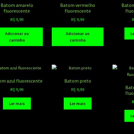
Batom amarelo
Batom vermelho
Batom
fluorescente
fluorescente
flu
R$
9,99
R$
9,99
Adicionar ao
Adicionar ao
L
carrinho
carrinho
om azul fluorescente
Batom preto
Bat
R$
9,99
R$
9,99
flu
Ler mais
Ler mais
L