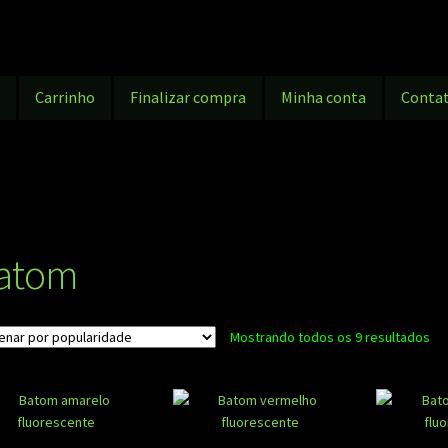
g
Carrinho
Finalizar compra
Minha conta
Conta
atom
Cla
Mostrando todos os 9 resultados
po
po