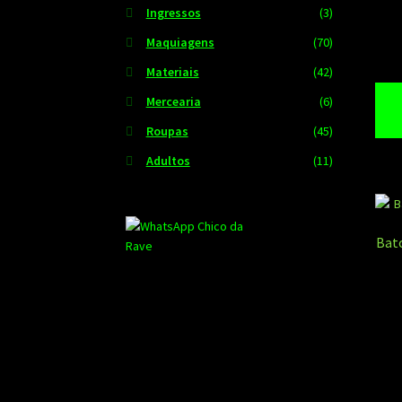
Ingressos
(3)
Maquiagens
(70)
Materiais
(42)
Mercearia
(6)
Roupas
(45)
Adultos
(11)
Bat