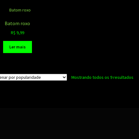
Batom roxo
R$
9,99
Ler mais
Cla
Mostrando todos os 9 resultados
po
po