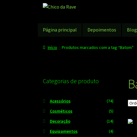
Pular
Pular
para
para
navegação
o
conteúdo
Página principal
Depoimentos
Blo
Início
Produtos marcados com a tag “Batom”
B
Categorias de produto
Acessórios
(74)
Cosméticos
(5)
Decoração
(14)
Equipamentos
(4)