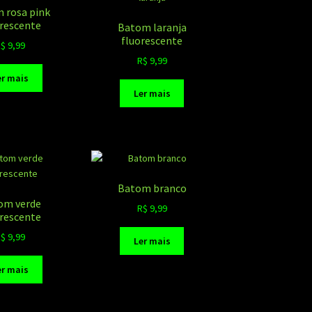
 rosa pink
orescente
Batom laranja
fluorescente
R$
9,99
R$
9,99
er mais
Ler mais
Batom branco
om verde
R$
9,99
orescente
R$
9,99
Ler mais
er mais