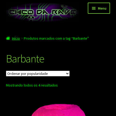
Pular
Pular
Menu
para
para
navegação
o
conteúdo
Página principal
Início
Produtos marcados com a tag “Barbante”
Depoimentos
Blog
Barbante
Carrinho
Finalizar compra
Classificado
Mostrando todos os 4 resultados
Minha conta
por
popularidade
Contato