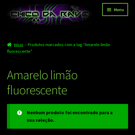
Pular
Pular
Menu
para
para
navegação
o
conteúdo
Página principal
Início
Produtos marcados com a tag “Amarelo limão
Depoimentos
fluorescente”
Blog
Amarelo limão
Carrinho
fluorescente
Finalizar compra
Minha conta
Nenhum produto foi encontrado para a
Contato
sua seleção.