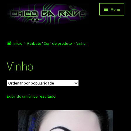
Pular
Pular
Menu
para
para
navegação
o
conteúdo
Página principal
Início
Atributo "Cor" de produto
Vinho
Depoimentos
Blog
Vinho
Carrinho
Finalizar compra
Exibindo um único resultado
Minha conta
Contato