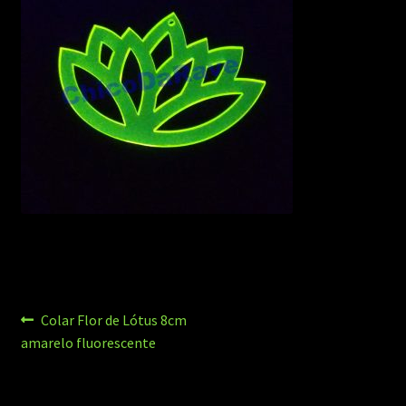
Navegação
Post
Colar Flor de Lótus 8cm
anterior:
amarelo fluorescente
de
Post