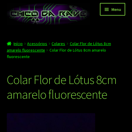
Pular
Pular
Menu
para
para
navegação
o
conteúdo
Página principal
Início
Acessórios
Colares
Colar Flor de Lótus 8cm
Depoimentos
amarelo fluorescente
Colar Flor de Lótus 8cm amarelo
fluorescente
Blog
Carrinho
Colar Flor de Lótus 8cm
Finalizar compra
amarelo fluorescente
Minha conta
Contato