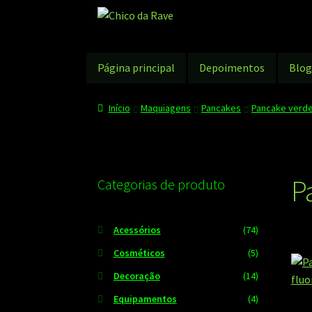
Pular
Pular
para
para
navegação
o
conteúdo
Página principal
Depoimentos
Blo
Início
Maquiagens
Pancakes
Pancake verde
P
Categorias de produto
Acessórios
(74)
Cosméticos
(5)
Decoração
(14)
Equipamentos
(4)