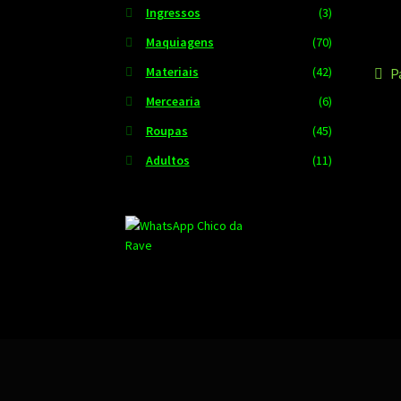
Ingressos
(3)
Maquiagens
(70)
N
Materiais
(42)
P
P
a
Mercearia
(6)
d
Roupas
(45)
Po
Adultos
(11)