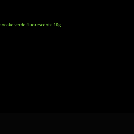
avegação
ost
ancake verde fluorescente 10g
nterior:
e
st