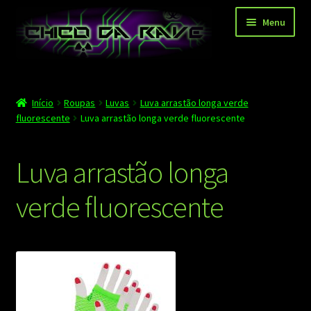
Pular
Pular
Menu
para
para
navegação
o
conteúdo
Página principal
Início
Roupas
Luvas
Luva arrastão longa verde
Depoimentos
fluorescente
Luva arrastão longa verde fluorescente
Blog
Luva arrastão longa
Carrinho
verde fluorescente
Finalizar compra
Minha conta
Contato